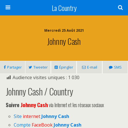
La Country
Mercredi 25 Août 2021
Johnny Cash
Partager
Tweeter
Épingler
E-mail
SMS
Audience visites uniques :
1 030
Johnny Cash / Country
Suivre
Johnny Cash
via Internet et les réseaux sociaux
Site
internet
Johnny Cash
Compte
FaceBook
Johnny Cash